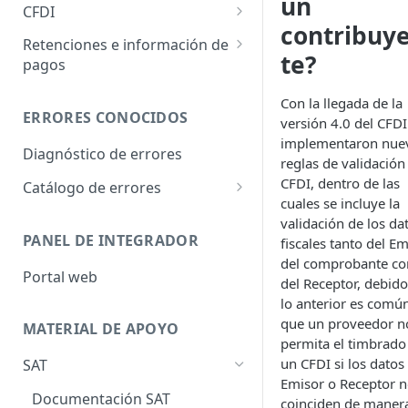
un
CFDI
Obtiene Timbres Disponibles
contribuy
Ingreso
Retenciones e información de
te?
pagos
Complementos
Retención
Recibo de nómina
Con la llegada de la
ERRORES CONOCIDOS
versión 4.0 del CFDI
Complementos
Renovación y sutitución de
implementaron nue
vehículos
Sector financiero
Diagnóstico de errores
reglas de validación 
CFDI, dentro de las
Persona física integrante de
Premios
Catálogo de errores
cuales se incluye la
coordinado
20033
Plataformas tecnológicas
validación de los da
Pago en especie
PANEL DE INTEGRADOR
fiscales tanto del E
409005
Planes de retiro
del comprobante c
Otros derechos e impuestos
Portal web
409007
del Receptor, debido
Pagos a extranjeros
lo anterior es comú
Obras de arte
Operaciones con derivados
que un proveedor n
MATERIAL DE APOYO
Notarios públicos
permita el timbrado
Intereses hipotecarios
un CFDI si los datos
SAT
Leyendas fiscales
Emisor o Receptor 
Intereses
Documentación SAT
coinciden de maner
INE