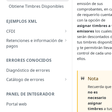
emisión de sus
Obtiene Timbres Disponibles
comprobantes, en c
de requerirlo cuenta
con la opción de
EJEMPLOS XML
asignar timbres a 
CFDI
emisores
los cuales
serán descontados 
Ingreso
Retenciones e información de
tus timbres disponib
pagos
Complementos
y te permitirán lleva
Retención
control de cada uno
Recibo de nómina
ellos.
ERRORES CONOCIDOS
Complementos
Renovación y sutitución de
vehículos
Sector financiero
Diagnóstico de errores
Nota
🚧
Persona física integrante de
Premios
Catálogo de errores
coordinado
20033
Recuerda que
Plataformas tecnológicas
no es
Pago en especie
PANEL DE INTEGRADOR
409005
Planes de retiro
necesario
Otros derechos e impuestos
asignar
Portal web
409007
Pagos a extranjeros
timbres
a tu
Obras de arte