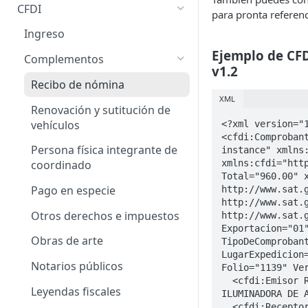
CFDI
Obtiene Timbres Disponibles
para pronta referenc
Ingreso
Ejemplo de CF
Complementos
v1.2
Recibo de nómina
XML
Renovación y sutitución de
vehículos
<?xml version="1
<cfdi:Comproban
Persona física integrante de
instance" xmlns:
xmlns:cfdi="http
coordinado
Total="960.00" x
Pago en especie
http://www.sat.g
http://www.sat.g
Otros derechos e impuestos
http://www.sat.g
Exportacion="01"
Obras de arte
TipoDeComprobant
LugarExpedicion=
Notarios públicos
Folio="1139" Ver
  <cfdi:Emisor Rfc="IIA040805DZ4" Nombre="INDISTRIA 
Leyendas fiscales
ILUMINADORA DE A
  <cfdi:Receptor Rfc="GUHA880328F38" Nombre="ANDRES GUTIERREZ 