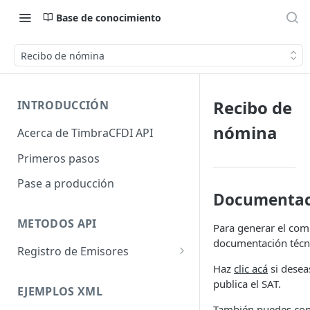
Base de conocimiento
Recibo de nómina
Recibo de
INTRODUCCIÓN
nómina
Acerca de TimbraCFDI API
Primeros pasos
Pase a producción
Documentac
METODOS API
Para generar el com
documentación técni
Registro de Emisores
Haz
clic acá
si desea
Registra Emisor
publica el SAT.
EJEMPLOS XML
Asigna Timbres
También puedes con