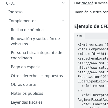
CFDI
Haz
clic acá
si desea
Obtiene Timbres Disponibles
Ingreso
También puedes con
Complementos
Ejemplo de CFD
Recibo de nómina
XML
Renovación y sutitución de
vehículos
<?xml version="1
<cfdi:Comprobant
Persona física integrante de
xmlns:cfdi="http
coordinado
xsi:schemaLocati
http://www.sat.g
Pago en especie
http://www.sat.g
http://www.sat.
Otros derechos e impuestos
Exportacion="01
LugarExpedicion=
Obras de arte
  <cfdi:Emisor Rfc="IIA040805DZ4" Nombre="INDISTRIA ILUMINADORA DE ALMACENES" RegimenFiscal="601" 
/>

Notarios públicos
  <cfdi:Receptor Rfc="EKU9003173C9" Nombre="ESCUELA KEMPER URGATE" DomicilioFiscalReceptor="26015" 
RegimenFiscalRec
Leyendas fiscales
  <cfdi:Conceptos>
