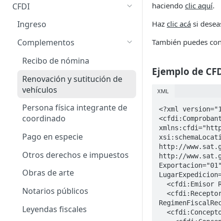
haciendo
clic aquí
.
CFDI
Obtiene Timbres Disponibles
Haz
clic acá
si desea
Ingreso
También puedes con
Complementos
Recibo de nómina
Ejemplo de CFD
Renovación y sutitución de
vehículos
XML
Persona física integrante de
<?xml version="1
coordinado
<cfdi:Comprobant
xmlns:cfdi="http
Pago en especie
xsi:schemaLocat
http://www.sat.g
Otros derechos e impuestos
http://www.sat.
Exportacion="01
Obras de arte
LugarExpedicion=
  <cfdi:Emisor Rfc="IIA040805DZ4" Nombre="INDISTRIA ILUMINADORA DE ALMACENES" RegimenFiscal="601" />

Notarios públicos
  <cfdi:Receptor Rfc="EKU9003173C9" Nombre="ESCUELA KEMPER URGATE" DomicilioFiscalReceptor="26015" 
RegimenFiscalRec
Leyendas fiscales
  <cfdi:Conceptos>
