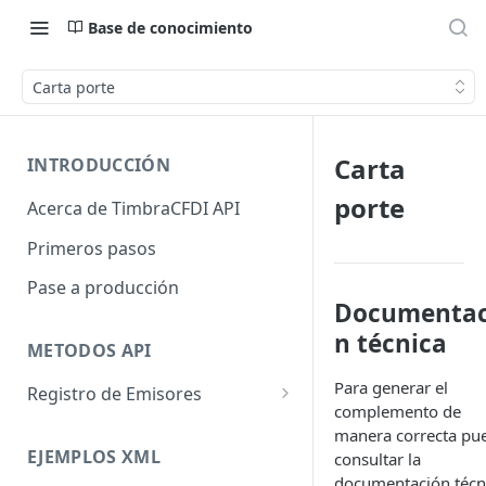
Base de conocimiento
Carta porte
Carta
INTRODUCCIÓN
porte
Acerca de TimbraCFDI API
Primeros pasos
Pase a producción
Documentac
n técnica
METODOS API
Para generar el
Registro de Emisores
complemento de
Registra Emisor
manera correcta pu
EJEMPLOS XML
consultar la
Asigna Timbres
documentación técn