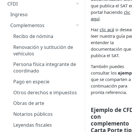
CFDI
Obtiene Timbres Disponibles
que publica el SAT e
portal haciendo
clic
Ingreso
aquí
.
Complementos
Haz
clic acá
si desea
Recibo de nómina
leer nuestra guía pa
entender la
Renovación y sutitución de
documentación que
vehículos
publica el SAT.
Persona física integrante de
También puedes
coordinado
consultar los
ejemp
que se comparten a
Pago en especie
continuación para
Otros derechos e impuestos
pronta referencia.
Obras de arte
Ejemplo de CF
Notarios públicos
con
complemento
Leyendas fiscales
Carta Porte ti