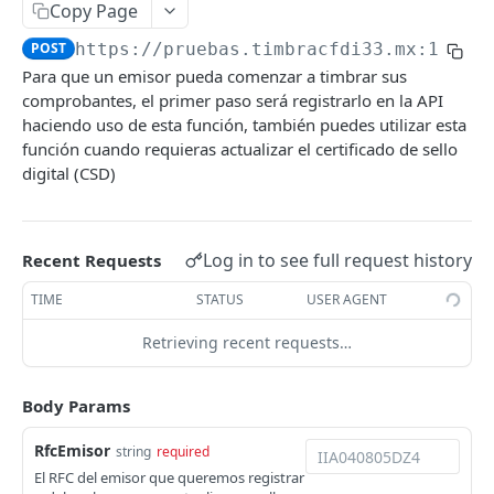
Asigna Timbres
Copy Page
POST
POST
https://pruebas.timbracfdi33.mx:1444/
Obtiene Timbres Disponibles
POST
Para que un emisor pueda comenzar a timbrar sus
Timbrado de CFDI
comprobantes, el primer paso será registrarlo en la API
Timbra CFDI
haciendo uso de esta función, también puedes utilizar esta
POST
Cancelación de CFDI
función cuando requieras actualizar el certificado de sello
Cancela CFDI
POST
digital (CSD)
Consulta de CFDI
Cancela CFDI con Acuse
Obtiene CFDI
POST
POST
Timbrado de Retenciones
Cancela CFDI con Acuse Externo
Consulta Estatus SAT
Timbra Retención
POST
POST
POST
Cancelación de Retenciones
Log in to see full request history
Recent Requests
Consulta Peticiones Pendientes CFDI
Consulta Estatus SAT Externo
Consulta de Retenciones
Cancela Retención
POST
POST
POST
TIME
STATUS
USER AGENT
Obtiene Retencion
UTILERÍAS
POST
Acepta Rechaza CFDI
Consulta Cfdis Relacionados Receptor
POST
POST
Retrieving recent requests…
Codificación Base64
Consulta Cfdis Relacionados Emisor
POST
Body Params
Powered by
RfcEmisor
string
required
El RFC del emisor que queremos registrar